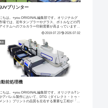
転UVプリンター
にちは。+you.ORIGINAL編集部です。オリジナルグ
市場では、近年タンブラーやグラス、ボトルなどの円
アイテムへのフルカラー印刷需要が高まっています。
し、平面への印刷と異なり、円筒形のアイテムは印刷
2019.07.23
2026.07.02
湾曲しているため、...
機器
自動前処理機
にちは。+you.ORIGINAL編集部です。オリジナルTシ
やアパレル製作において、DTG（ダイレクト・トゥ・
メント）プリントの品質を左右する重要な工程が「前
」です。特に白インクを使用する濃色ボディへのプリ