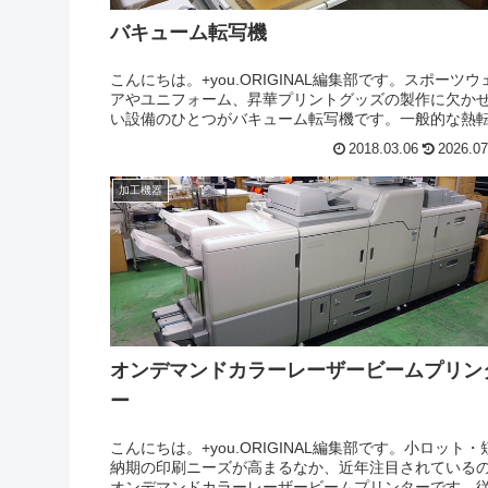
バキューム転写機
こんにちは。+you.ORIGINAL編集部です。スポーツウ
アやユニフォーム、昇華プリントグッズの製作に欠か
い設備のひとつがバキューム転写機です。一般的な熱
機と異なり、熱を加えながら生地内部の空気を吸引す
2018.03.06
2026.07
とで、昇華インクを繊維...
加工機器
オンデマンドカラーレーザービームプリン
ー
こんにちは。+you.ORIGINAL編集部です。小ロット・
納期の印刷ニーズが高まるなか、近年注目されている
オンデマンドカラーレーザービームプリンターです。