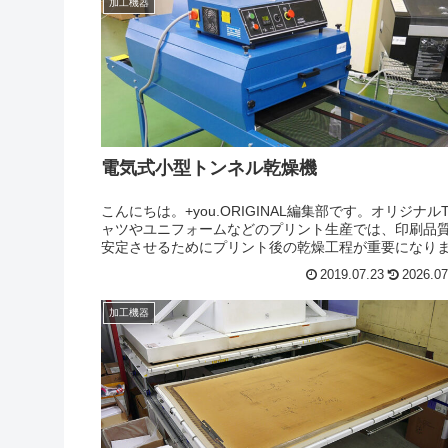
加工機器
電気式小型トンネル乾燥機
こんにちは。+you.ORIGINAL編集部です。オリジナル
ャツやユニフォームなどのプリント生産では、印刷品
安定させるためにプリント後の乾燥工程が重要になり
す。特にDTG（Direct To Garment）インクジェットプ
2019.07.23
2026.07
ント...
加工機器