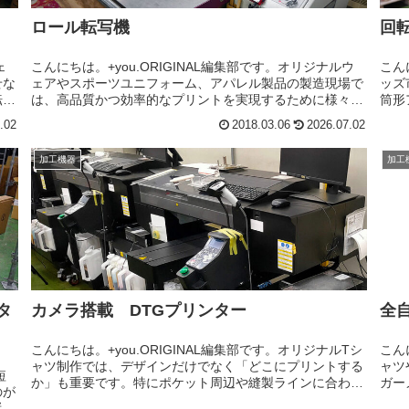
ロール転写機
回
ェ
こんにちは。+you.ORIGINAL編集部です。オリジナルウ
こん
せな
ェアやスポーツユニフォーム、アパレル製品の製造現場で
ッズ
転写
は、高品質かつ効率的なプリントを実現するために様々な
筒形
るこ
設備が使用されています。その中でもロール転写機は、ポ
しか
.02
2018.03.06
2026.07.02
リエステル生地への昇華...
面が
加工機器
加工
タ
カメラ搭載 DTGプリンター
全
こんにちは。+you.ORIGINAL編集部です。オリジナルTシ
こん
ャツ制作では、デザインだけでなく「どこにプリントする
ャツ
短
か」も重要です。特にポケット周辺や縫製ラインに合わせ
ガー
のが
たデザイン、ワンポイントロゴなどは数ミリのズレでも仕
処理
従来