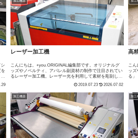
加工機器
加工
レーザー加工機
高
Tシ
こんにちは。+you.ORIGINAL編集部です。オリジナルグ
こん
質を
ッズやノベルティ、アパレル副資材の制作で注目されてい
ッズ
ま
るレーザー加工機。レーザー光を利用して素材を彫刻した
る」
リ
り、精密にカットしたりできる加工設備で、アクリルキー
ない
.29
2019.07.23
2026.07.02
ホルダーや木製雑貨、レ...
細レ
加工機器
加工